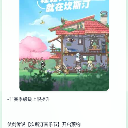
-非赛季级级上限提升
仗剑传说【坎斯汀音乐节】开启预约!