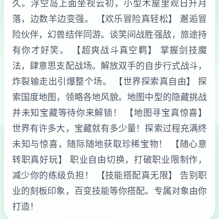
久。浮空岛上面坐视云初，小型木屋里观日升月
落，边数羊边变强。 【欢乐冒险真轻松】 邂逅冒
险伙伴，幻兽结伴同游。谈笑间战胜强敌，旅途持
有你才好笑。 【超爽战斗真空羁】 掌握剑技魔
法，肆意思支配战场。解放双手的自步行式战斗，
炸裂输走出引爆整个场。 【世界探索真自由】 探
索国度地图，领略各地风貌。地图中型的隐藏挑战
并未知宝藏等待你来解锁！ 【地图寻宝真惊喜】
世界有许多大，宝藏就有多少量！探索过程充满终
未知与惊喜，随际随地获取珍稀宝物！ 【随心意
转职真好玩】 职业自由切换，打破职业限制作，
减少你的练级负担！ 【技能搭配真无限】 告别职
业的刻板印象，百变技能等你搭配。专属对象由你
打造！