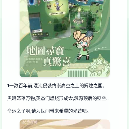
1一数百年前,混沌侵袭终崇高空之上的辉煌之国。
黑暗笼罩万物,英杰们燃烧形成命,筑源顶后的壁垒..
命运之子啊,请为世间带来希冀的光芒吧。