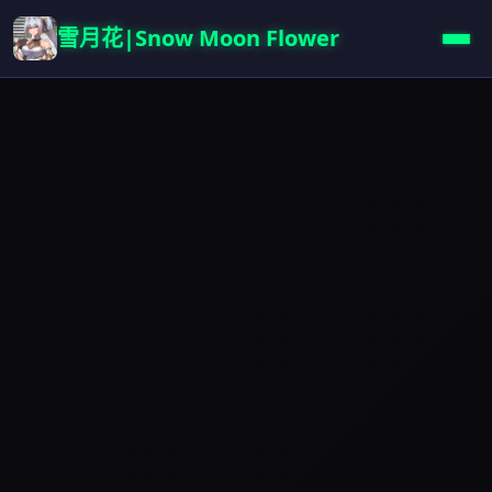
雪月花|Snow Moon Flower