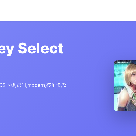
 Select
下载,窍门,modern,核角卡,整