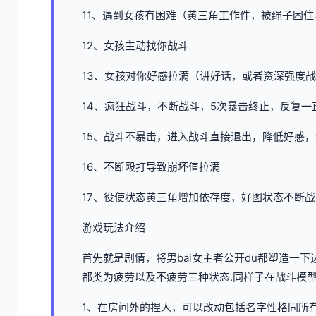
11、遇到女孩有困难（黄三角工作件，被绳子困
12、女孩主动找你战斗
13、女孩对你好感拉满（讲好话，或者资深强度
14、疯狂战斗，不断战斗，5次暴击终止，反复
15、战斗不暴击，进入战斗直接退出，降低好感
16、不断殴打导致崩坏值拉满
17、役使状态黄三角增加依存度，好图状态不断
游戏玩法介绍
首先就是剧情，将男bai女主者公开du都塑造一
都类为疲劳以及不疲劳三种状态.同样子在战斗模
1、在房间外的捏人，可以改动包括名字性格同所