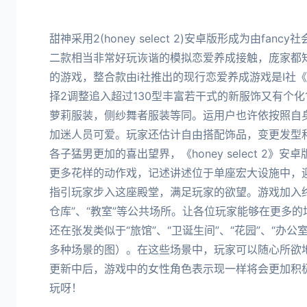
甜神采用2(honey select 2)安卓版形成为由fa
二款相当非常好玩诙谐的模拟恋爱养成接触，庞家都
的游戏，整合款由i社推出的现行恋爱养成游戏是I社
择2调整追入超过130型丰富若干式的新服饰又有个化
萝莉服装，侧纱舞者服装等同。运用户也许依按照自
加迷人员可爱。玩家还估计自由搭配饰品，变更发型
各子猛男更加的喜出望界，《honey select 2
更多花样的动作戏，记述讲述位于单座宏大设施中，
指引玩家步入这座殿堂，满足玩家的欲望。游戏加入终“
仓库”、“教室”等公共场所。让各位玩家能够在更多
还在张发类似于“旅馆”、“卫诞生间”、“花园”、“办公
多种场景的图）。在这些场景中，玩家可以随心所欲
更新中后，游戏中的女性角色表示现一样将会更加积
玩呀！