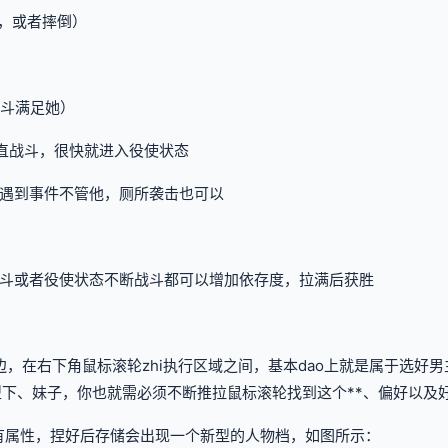
住，或者摔倒）
战斗满足她）
一直战斗，很快就进入役使状态
，遇到事件不管他，厕所袭击也可以
战斗或者役使状态不断战斗都可以增加依存度，拉满后获胜
下边，在右下角鼠标滚轮zhi执行区域之间，基本dao上就是属于选
型下、妹子，你也就需必须不断推拉鼠标滚轮找到这个**、偏好以及
有属性，捏好后存储会出现一个新型的人物档，如图所示：