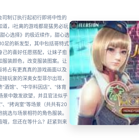
ncy社会司制订执行起初行即将中性的
知道，i社离的游戏都是猛男必玩
《甜心选择》的极近续作，甜心选
10足的新发型，其中包括哥特式
身己的喜好任愿搭配，让妹子愈
和服装颜色，改变服装图案。让
》安卓版将占有更真真的游戏画面以及
迎接玩家的深奥女型菲尔出现，
酒馆”、“中华料因店”、“体育
的场景中散发欲望，并且官法似乎
室”、“拷询室”等场景（共共有20
地挑选与场景相符的角色服装。
极哦，您还在等什么？赶紧到来