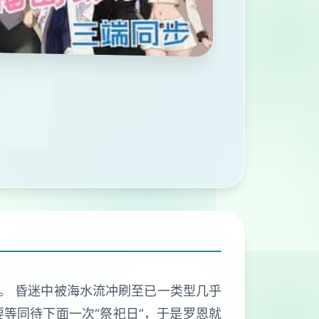
。 昏迷中被海水流冲刷至已一类型几乎
要等同待下面一次“祭祀日”，于是罗恩就