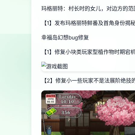
玛格丽特：村长时的女儿，对边方的范
【1】发布玛格丽特鲜番及首角身份揭
幸福岛幻想
bug修复
【1】修复小块类玩家型植作物时期宕
【2】修复小一些玩家不是法展阶绝技