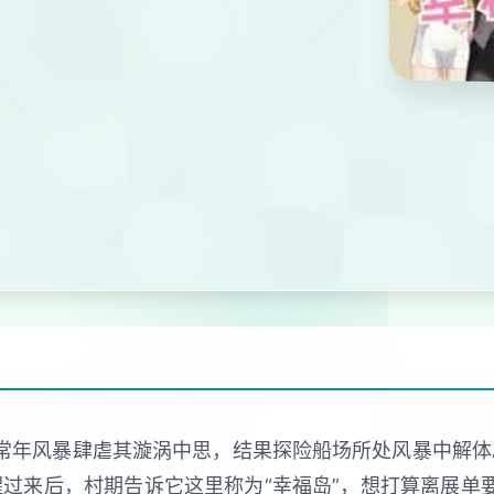
查常年风暴肆虐其漩涡中思，结果探险船场所处风暴中解体
过来后，村期告诉它这里称为“幸福岛”，想打算离展单