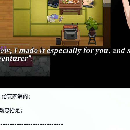
，给玩家解闷；
节动感拾足；
----------------------------