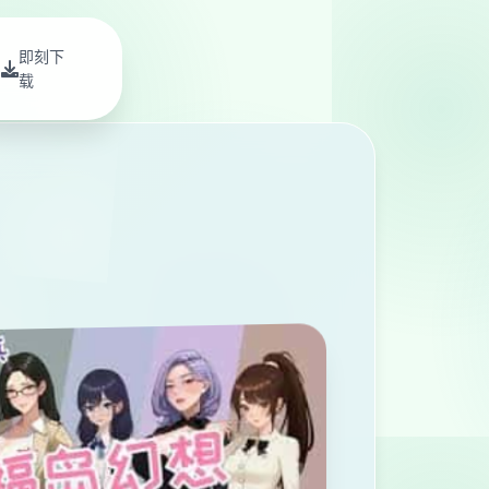
即刻下
载