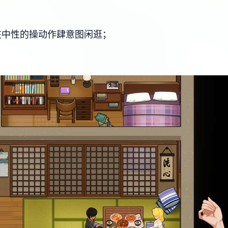
在中性的操动作肆意图闲逛；