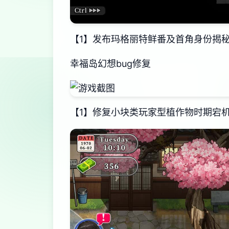
【1】发布玛格丽特鲜番及首角身份揭
幸福岛幻想
bug修复
【1】修复小块类玩家型植作物时期宕