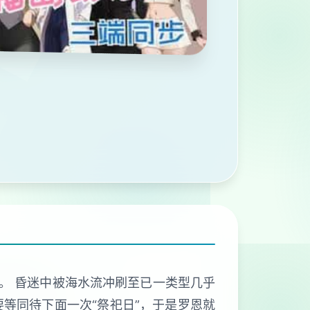
。 昏迷中被海水流冲刷至已一类型几乎
要等同待下面一次“祭祀日”，于是罗恩就