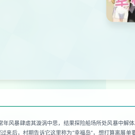
查常年风暴肆虐其漩涡中思，结果探险船场所处风暴中解体
过来后，村期告诉它这里称为“幸福岛”，想打算离展单