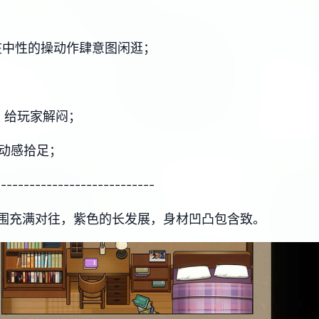
在中性的操动作肆意图闲逛；
，给玩家解闷；
节动感拾足；
----------------------------
围充满对往，紫色的长发展，身材凹凸包含致。