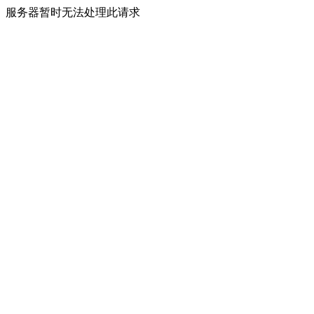
服务器暂时无法处理此请求