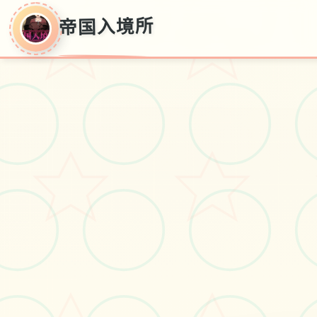
帝国入境所
帝国入境所
官方中文,官网,最新版,中文下载
#帝国边境
#解锁方法