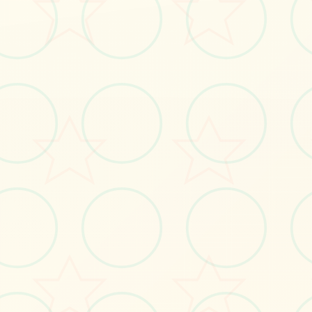
#遊戲
立即体验
免费完整版游戏